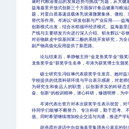
康时代粮油食品的发展趋势与挑战”为题，从大健
益海嘉里开放式创新三个方面探讨食品健康与粮油
题，对蛋白质基递送载体乳状液微聚集体、微粒、
替代等作用。
岑涛以“研发创新与产业应用——益
创新模式出发，结合水稻循环经济模式、益海嘉里
产线与主要研发方向进行深入介绍。
郁永辉以“谷
对谷物麸皮中烷基间苯二酚的系统开发研究，为全
副产物高值化应用提供了新思路。
论坛结束后，单静敏主持“金龙鱼奖学金”颁
龙鱼奖学金
”
获奖学生名单，岑涛为获奖博士生颁奖
硕士研究生冯钰琳代表获奖学生发言。她对益
学校提供的优质科研环境与平台表示感谢，对老师
为研究生和食品人的职责，以创新求实的科研态
奋、创新”的校训精神，潜心科研，修德明辨，为
岑涛代表出资方对本次获奖学生表示祝贺，对
待同学们能够不断努力、专注科研，勤于思考、
值。同时希望继续增加校企交流与沟通，推进产学
胡燕霞在讲话中向益海嘉里集团各位嘉宾的到