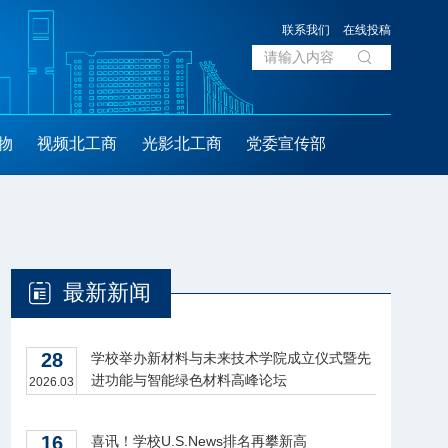
联系我们
在线投稿
物
视频北工商
光影北工商
党委宣传部
最新新闻
28
学校举办新材料与未来技术学院成立仪式暨先
进功能与智能绿色材料高峰论坛
2026.03
16
喜讯！学校U.S.News排名再攀新高