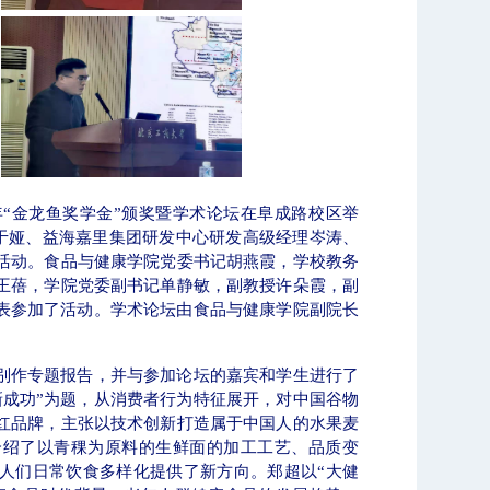
【审核评估】新一轮本科教育教学审核评估工作
年
“
金龙鱼奖学金
”
颁奖暨学术论坛在阜成路校区举
于娅、益海嘉里集团研发中心研发高级经理岑涛、
活动。食品与健康学院党委书记胡燕霞，学校教务
王蓓，学院党委副书记单静敏，副教授许朵霞，副
表参加了活动。
学术论坛由食品与健康学院副院长
别作专题报告，并与参加论坛的嘉宾和学生进行了
新成功”为题，从消费者行为特征展开，对中国谷物
红品牌，主张以技术创新打造属于中国人的水果麦
介绍了以青稞为原料的生鲜面的加工工艺、品质变
人们日常饮食多样化提供了新方向。
郑超以“大健
北工商光影——2026年北工商的夏