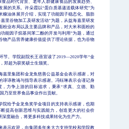
康食品时代背景、老年人群健康食品的发展趋势、
发展的关系。
许朵霞以“蛋白质基递送载体研究”为
米糠油体展开介绍，实现了功能因子稳态化、脂肪
海嘉里谷物加工及研发活动”为题，从益海嘉里研发
面粉业布局以及主要品牌和产品，对大米和面粉的
物功能因子烷基间苯二酚的开发与利用”为题，通过
谷物产品营养健康价值提供了理论依据，也为谷物
奖环节。学院副院长王蓓宣读了
2019—2020
学年
“
金
，郑超为获奖硕士生颁奖。
海嘉里集团和金龙鱼慈善公益基金会表示感谢，对
的谆谆教诲与指导表示感谢。冯钰琳表示会谨记身
度，力争上游的目标追求，秉承“求真、立德、勤
中国乃至世界食品事业作出贡献。
学院给予金龙鱼奖学金项目的支持表示感谢，也期
不断提高创新思维与实践能力，创造更大的社会价
研深度融合，将更多科技成果转化为生产力。
来表示欢迎，向集团多年来大力支持学校和学院教