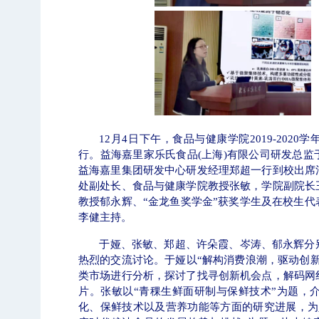
学校志愿服务冬奥会和冬残奥会专题
12
月
4
日下午，食品与健康学院
2019-2020
学
行。益海嘉里家乐氏食品
(
上海
)
有限公司研发总监
益海嘉里集团研发中心研发经理郑超一行到校出席
处副处长、食品与健康学院教授张敏，学院副院长
教授郁永辉、
“
金龙鱼奖学金
”
获奖学生及在校生代
李健主持。
于娅、张敏、郑超、许朵霞、岑涛、郁永辉分
热烈的交流讨论。
于娅以“解构消费浪潮，驱动创
类市场进行分析，探讨了找寻创新机会点，解码网
片。
张敏以“青稞生鲜面研制与保鲜技术”为题，
化、保鲜技术以及营养功能等方面的研究进展，为
北工商光影——2025年冬天