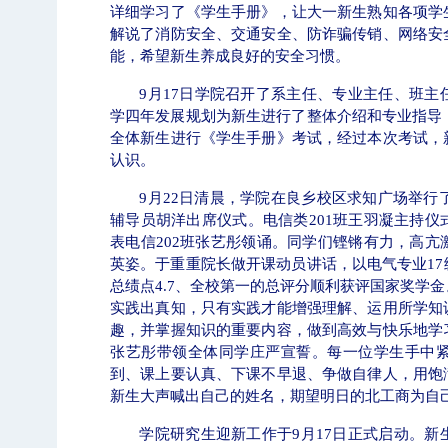
详细学习了《学生手册》，让大一新生熟知各项学
解说了消防安全、交通安全、防诈骗传销、网络安
能，希望新生养成良好的安全习惯。
9
月
17
日学院召开了系主任、专业主任、班主
学四年发展规划为新生进行了整体介绍和专业指导
全体新生进行《学生手册》考试，经过本次考试，
认识。
9
月
22
日清晨，学院在良乡校区求知广场举行
辅导员胡洋出席仪式。电信类
201
班王羽凝主持仪
表电信
202
班张艺彤领诵。同学们铿锵有力，高亢
英姿。于重重院长做开课动员讲话，以电气专业
17
总绩点
4.7
、全校第一的总评分顺利获评国家奖学金
实践出真知，只有实践才能增强理解、运用所学知
趣，并掌握知识的重要内容，做到高效与快乐地学
张艺彤带领全体同学庄严宣誓。每一位学生手中
到、课上要认真、下课不早退、争做自律人，用饱
新生大声喊出自己的姓名，期望明日的北工商为自
学院研究生迎新工作于
9
月
17
日正式启动。新