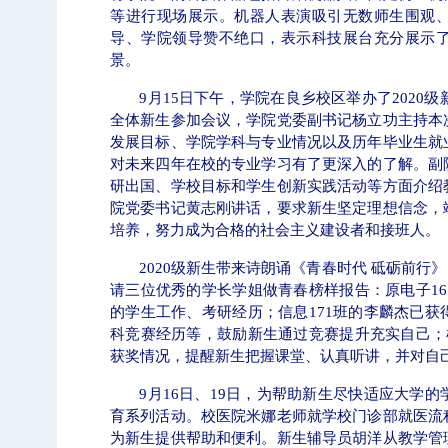
等进行现场展示。机器人表演吸引无数师生围观
导、学院领导赞不绝口，表示科技展台充分展示
景。
9
月
15
日下午，学院在良乡校区举办了
2020
级
全体新生参加会议，学院党委副书记杨立功主持本
发展目标、学院学科与专业情况以及历年毕业生就
对未来四年在校的专业学习有了更深入的了解。副
研出国、学校目标和学生创新实践活动等方面介绍
院党委书记黄志刚讲话，要求新生坚定理想信念，
培养，努力成为合格的社会主义建设者和接班人。
2020
级新生带来诗朗诵《青春时代 砥砺前行
请三位优秀的学长学姐做青春榜样报告：原电子
16
的学生工作、考研经历；信息
171
班的李麟杰已获
科竞赛经历等，鼓励新生通过竞赛提升充实自己；
获奖情况，提醒新生把握课堂、认真听讲，并对自
9
月
16
日、
19
日，为帮助新生尽快适应大学的
育系列活动。校医院米娜老师就学校门诊部就医流
为新生提供帮助和便利。新生辅导员胡洋从教学管