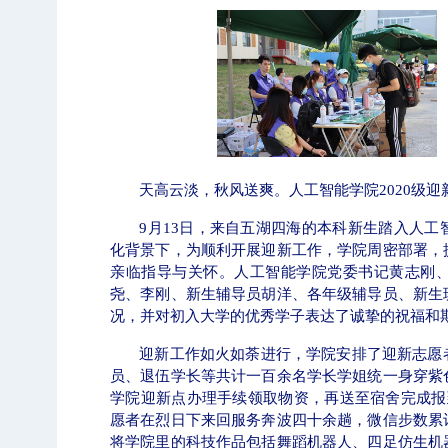
学校志愿服务冬奥会和冬残奥会专题
【审
天高云淡，秋风送爽。人工智能学院
2020
级迎
9
月
13
日，来自五湖四海的本科新生踏入人工
化背景下，为顺利开展迎新工作，学院周密部署，
亲临指导与关怀。人工智能学院党委书记黄志刚
尧、李刚、新生辅导员胡洋、各年级辅导员、新生
况，并对初入大学的优秀学子表达了诚挚的祝福和
迎新工作如火如荼进行，学院安排了迎新志愿
员、退伍学长等共计一百余名学长学姐统一身穿紫
学院迎新点办理手续领取物资，再送至宿舍完成报
愿者在烈日下来回服务奔波四十余趟，微信步数累
北工商光影——2025年冬天
将学院里的科技作品包括舞蹈机器人、四足仿生机