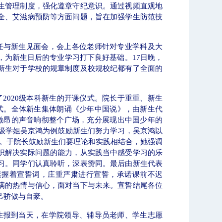
生管理制度，强化遵章守纪意识。通过视频直观地
全、艾滋病预防等方面问题，旨在加强学生防范技
任与新生见面会，会上各位老师针对专业学科及大
，为新生日后的专业学习打下良好基础。
17
日晚，
新生对于学校的规章制度及校规校纪都有了全面的
了
2020
级本科新生的开课仪式。院长于重重、新生
式。全体新生集体朗诵《少年中国说》，由新生代
激昂的声音响彻整个广场，充分展现出中国少年的
级学姐吴京鸿为例鼓励新生们努力学习，吴京鸿以
。于院长鼓励新生们要理论和实践相结合，她强调
识解决实际问题的能力，从实践当中感受学习的乐
习。同学们认真聆听，深表赞同。最后由新生代表
紧握着宣誓词，庄重严肃进行宣誓，承诺课前不迟
满的热情与信心，面对当下与未来。宣誓结尾各位
己骄傲与自豪。
生报到当天，在学院领导、辅导员老师、学生志愿