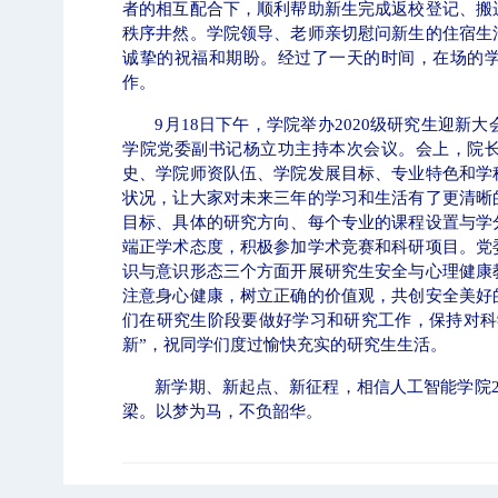
者的相互配合下，顺利帮助新生完成返校登记、搬
秩序井然。学院领导、老师亲切慰问新生的住宿生
诚挚的祝福和期盼。经过了一天的时间，在场的
作。
9
月
18
日下午，学院举办
2020
级研究生迎新大
学院党委副书记杨立功主持本次会议。会上，院
史、学院师资队伍、学院发展目标、专业特色和学
状况，让大家对未来三年的学习和生活有了更清晰
目标、具体的研究方向、每个专业的课程设置与学
端正学术态度，积极参加学术竞赛和科研项目。党
识与意识形态三个方面开展研究生安全与心理健康
注意身心健康，树立正确的价值观，共创安全美好
们在研究生阶段要做好学习和研究工作，保持对科
新”，祝同学们度过愉快充实的研究生生活。
新学期、新起点、新征程，相信人工智能学院
梁。以梦为马，不负韶华。