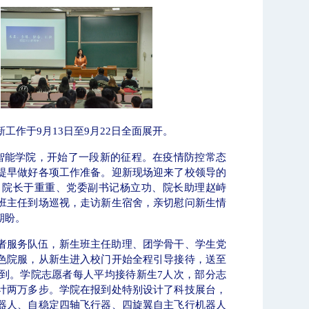
核评估】新一轮本科教育教学审核评估工作
历年十大新闻
新工作于
9
月
13
日至
9
月
22
日全面展开。
智能学院，开始了一段新的征程。在疫情防控常态
提早做好各项工作准备。迎新现场迎来了校领导的
、院长于重重、党委副书记杨立功、院长助理赵峙
班主任到场巡视，走访新生宿舍，亲切慰问新生情
期盼。
者服务队伍，新生班主任助理、团学骨干、学生党
色院服，从新生进入校门开始全程引导接待，送至
到。学院志愿者每人平均接待新生
7
人次，部分志
计两万多步。学院在报到处特别设计了科技展台，
北工商光影——2026年北工商的夏
北工商光影—
器人、自稳定四轴飞行器、四旋翼自主飞行机器人