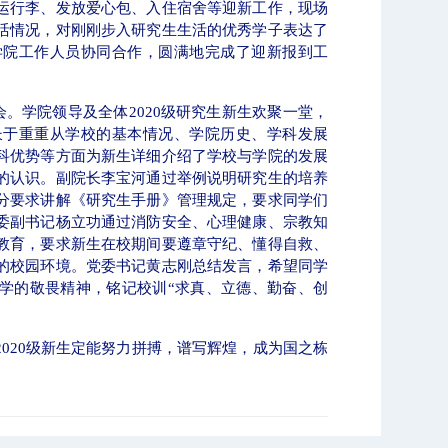
运行李、发放爱心包、入住宿舍等迎新工作，现场
活情况，对刚刚步入研究生生活的优秀学子表达了
学院工作人员协同合作，圆满地完成了迎新报到工
会。学院领导及全体
2020
级研究生新生欢聚一堂，
长于重重从学校的基本情况、学院历史、学科发展
科优势等方面为新生详细介绍了学校与学院的发展
的认识。副院长李宝河通过举例说明研究生的培养
分要求讲解《研究生手册》管理规定，要求同学们
委副书记杨立功通过消防安全、心理健康、宗教知
教育，要求新生在校期间要遵章守纪、懂得自救、
的校园环境。党委书记黄志刚总结发言，希望同学
学的敬畏精神，铭记校训“求真、立德、勤奋、创
2020
级新生定能努力拼搏，谱写辉煌，成为国之栋