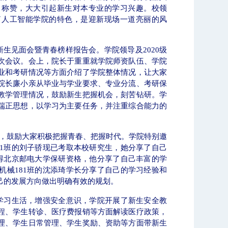
、称赞，大大引起新生对本专业的学习兴趣。校领
了人工智能学院的特色，是迎新现场一道亮丽的风
新生见面会暨青春榜样报告会。学院领导及
2020
级
次会议。会上，院长于重重就学院师资队伍、学院
业和考研情况等方面介绍了学院整体情况，让大家
院长廉小亲从毕业与学业要求、专业分流、考研保
教学管理情况，鼓励新生把握机会，刻苦钻研。学
端正思想，以学习为主要任务，并注重综合能力的
》，鼓励大家积极把握青春、把握时代。学院特别邀
1
班的刘子骄现已考取本校研究生，她分享了自己
得北京邮电大学保研资格，他分享了自己丰富的学
机械
181
班的沈添琦学长分享了自己的学习经验和
己的发展方向做出明确有效的规划。
学习生活，增强安全意识，学院开展了新生安全教
程、学生转诊、医疗费报销等方面解读医疗政策，
理、学生日常管理、学生奖励、资助等方面带新生