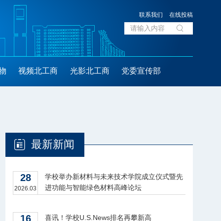
联系我们
在线投稿
物
视频北工商
光影北工商
党委宣传部
最新新闻
28
学校举办新材料与未来技术学院成立仪式暨先
进功能与智能绿色材料高峰论坛
2026.03
16
喜讯！学校U.S.News排名再攀新高