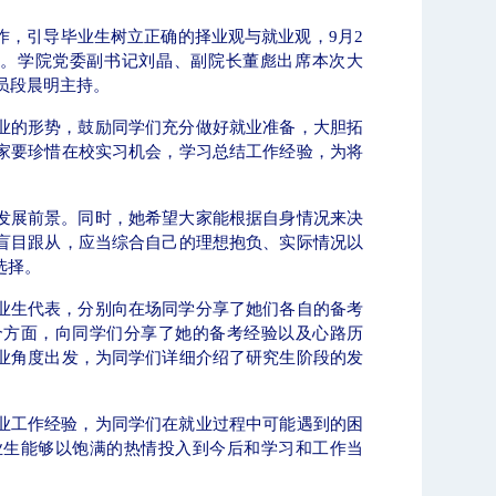
作，引导毕业生树立正确的择业观与就业观，
9
月
2
。学院党委副书记刘晶、副院长董彪出席本次大
员段晨明主持。
业的形势，鼓励同学们充分做好就业准备，大胆拓
家要珍惜在校实习机会，学习总结工作经验，为将
【审核评估】新一轮本科教育教学审核评估工作
发展前景。同时，她希望大家能根据自身情况来决
盲目跟从，应当综合自己的理想抱负、实际情况以
选择。
业生代表，分别向在场同学分享了她们各自的备考
个方面，向同学们分享了她的备考经验以及心路历
业角度出发，为同学们详细介绍了研究生阶段的发
业工作经验，为同学们在就业过程中可能遇到的困
业生能够以饱满的热情投入到今后和学习和工作当
北工商光影——2026年北工商的夏