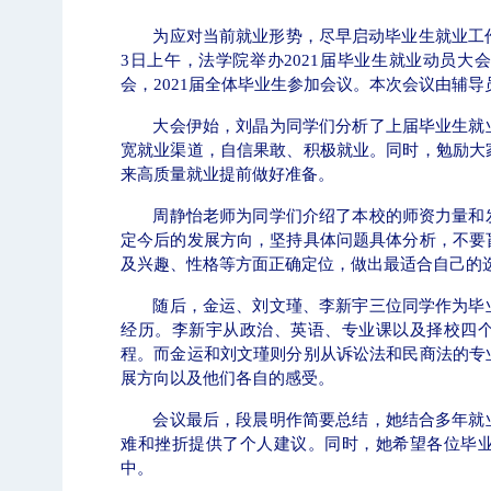
为应对当前就业形势，尽早启动毕业生就业工
3
日上午，法学院举办
2021
届毕业生就业动员大会
会，
2021
届全体毕业生参加会议。本次会议由辅导
大会伊始，刘晶为同学们分析了上届毕业生就
宽就业渠道，自信果敢、积极就业。同时，勉励大
学校志愿服务冬奥会和冬残奥会专题
来高质量就业提前做好准备。
周静怡老师为同学们介绍了本校的师资力量和
定今后的发展方向，坚持具体问题具体分析，不要
及兴趣、性格等方面正确定位，做出最适合自己的
随后，金运、刘文瑾、李新宇三位同学作为毕
经历。李新宇从政治、英语、专业课以及择校四
程。而金运和刘文瑾则分别从诉讼法和民商法的专
展方向以及他们各自的感受。
会议最后，段晨明作简要总结，她结合多年就
难和挫折提供了个人建议。同时，她希望各位毕
中。
北工商光影——2025年冬天