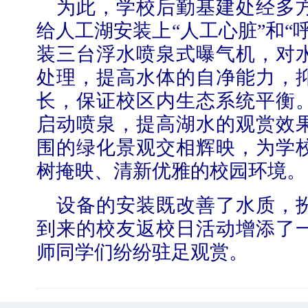
为此，学校后勤基建处经多
给人工湖安装上“人工心脏”和“
装三台浮水喷泉式曝气机，对
处理，提高水体的自净能力，
长，保证校区内生态系统平衡
学校志愿服务冬奥会和冬残奥会专题
启动喷泉，提高湖水的观赏效
围的绿化景观交相辉映，为学
树掩映、清新优雅的校园环境。
设备的安装既改善了水质，
到来的校友返校日活动增添了
师同学们纷纷驻足观赏。
北工商光影——2025年冬天