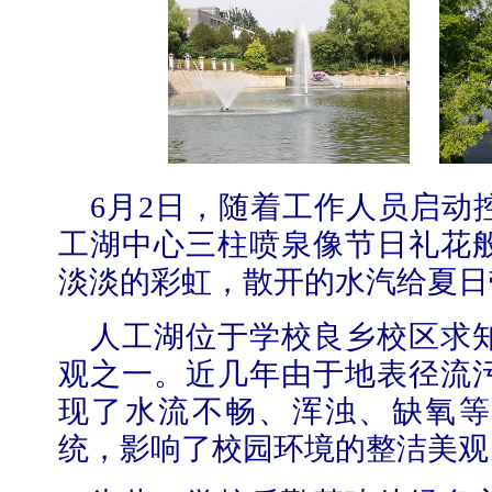
6
月
2
日，随着工作人员启动
工湖中心三柱喷泉像节日礼花
淡淡的彩虹，散开的水汽给夏日
人工湖位于学校良乡校区求
观之一。近几年由于地表径流
现了水流不畅、浑浊、缺氧等
统，影响了校园环境的整洁美观