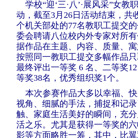
学校“迎‘三·八’·展风采”女
动，截至
3
月
26
日活动结束，共
个机关部处的
77
名教职工提交的
委会聘请八位校内外专家对所有
【审核评估】新一轮本科教育教学审核评估工作
据作品在主题、内容、质量、寓
按照同一教职工提交多幅作品只
最终评出一等奖
6
名、二等奖
1
等奖
38
名，优秀组织奖
1
个。
本次参赛作品大多以幸福、快
视角、细腻的手法，捕捉和记录
触、家庭生活美好的瞬间，充分
活之乐。尤其是获得一等奖的六
影等方面略胜一筹，其中，比翼
北工商光影——2026年北工商的夏