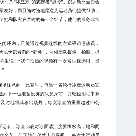
时为“冰立方”的志愿者“点赞”。俄罗斯冰壶协会
非常友好，而且随时随地愿意为运动员们提供帮助；
好了她和队友在赛时的每一个细节，他们的服务非常
评估工作
历年十大新闻
入闭环内，只能通过视频连线的方式采访运动员，
就成为记者们的“延伸”，带领团队摄像、拍照，提
学生说：“我们拍摄的视频有一次被央视选用，当
”
现场注意到，比赛时，每当一名轮椅冰壶运动员完
送到下一位准备投掷的队员身前，并轻轻用毛巾擦
会及时地将其移出场外，每支冰壶的重量超过20公
诉记者，冰壶比赛对冰面清洁度要求极高，她和同
北工商光影——2026年春
作辛苦，但王轶佳仍然十分享受，“每次为运动员