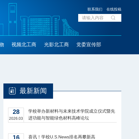
联系我们
在线投稿
物
视频北工商
光影北工商
党委宣传部
最新新闻
28
学校举办新材料与未来技术学院成立仪式暨先
进功能与智能绿色材料高峰论坛
2026.03
16
喜讯！学校U.S.News排名再攀新高