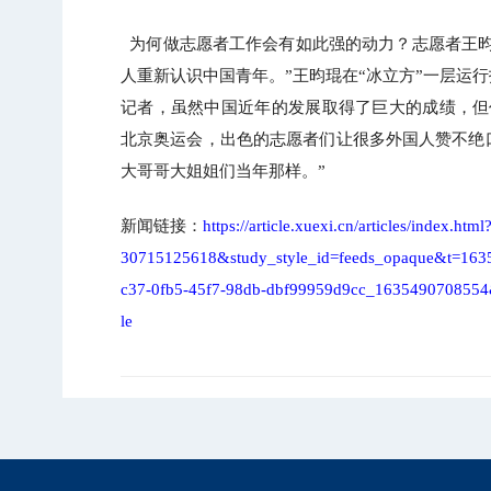
为何做志愿者工作会有如此强的动力？志愿者王昀
人重新认识中国青年。”王昀琨在“冰立方”一层运
记者，虽然中国近年的发展取得了巨大的成绩，但仍
北京奥运会，出色的志愿者们让很多外国人赞不绝
大哥哥大姐姐们当年那样。”
新闻链接：
https://article.xuexi.cn/articles/index
30715125618&study_style_id=feeds_opaque&t=16
c37-0fb5-45f7-98db-dbf99959d9cc_1635490708554
le