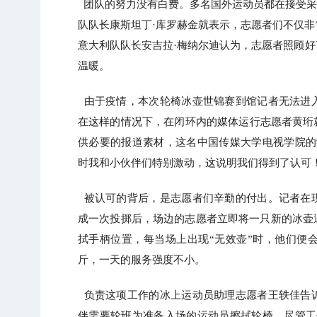
团队的努力没有白费。多名国外运动员都在接受采访
队队长康斯坦丁·库罗赫金就表示，志愿者们不仅
意大利队队长安吉拉·梅纳尔迪认为，志愿者照顾
温暖。
会专题
【审核评估】新一轮本科教育教学审核
由于疫情，本次轮椅冰壶世锦赛到馆记者无法进
在这样的情况下，在闭环内的媒体运行志愿者黄珩
供必要的报道素材，这名中国传媒大学电视学院的
时我和小伙伴们特别激动，这说明我们得到了认可！
被认可的背后，是志愿者们辛勤的付出。记者在
成一次投掷后，场边的志愿者立即将一只新的冰壶
拭手柄位置，每当场上出现“无效壶”时，他们便
斤，一天的服务强度不小。
负责这项工作的冰上运动员助理志愿者王轶佳告
北工商光影——2026年北工商的夏
伴需要轮班为准备入场的运动员擦拭轮椅。尽管工