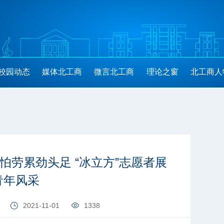
校园动态
媒体北工商
微言北工商
理论之窗
北工商人
怕劳累劲头足 “冰立方”志愿者展
青年风采
2021-11-01
1338