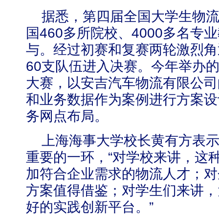
据悉，第四届全国大学生物
国
460
多所院校、
4000
多名专业
与。经过初赛和复赛两轮激烈角
60
支队伍进入决赛。今年举办
学校志愿服务冬奥会和冬残奥会专题
大赛，以安吉汽车物流有限公司
和业务数据作为案例进行方案设
务网点布局。
上海海事大学校长黄有方表
重要的一环，
“
对学校来讲，这
加符合企业需求的物流人才；对
方案值得借鉴；对学生们来讲，
好的实践创新平台。
”
北工商光影——2025年冬天