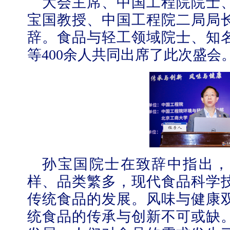
大会主席、中国工程院院士
宝国教授、中国工程院二局局
辞。食品与轻工领域院士、知
等
400余人共同出席了此次盛会
学校志愿服务冬奥会和冬残奥会专题
孙宝国院士在致辞中指出，
样、品类繁多，现代食品科学
传统食品的发展。风味与健康
统食品的传承与创新不可或缺
北工商光影——2025年冬天