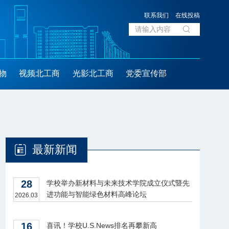
联系我们
在线投稿
物
视频北工商
光影北工商
党委宣传部
最新新闻
28
学校举办新材料与未来技术学院成立仪式暨先
进功能与智能绿色材料高峰论坛
2026.03
16
喜讯！学校U.S.News排名再攀新高