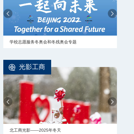
学校志愿服务冬奥会和冬残奥会专题
【审
光影工商
北工商光影——2025年冬天
北工