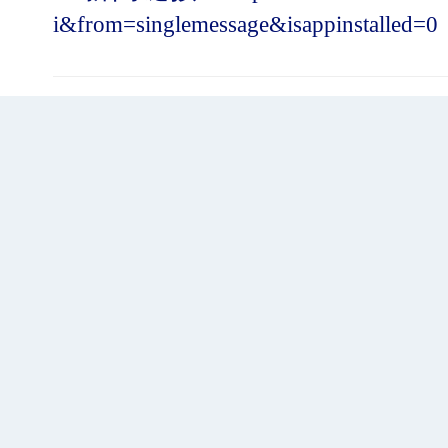
i&from=singlemessage&isappinstalled=0